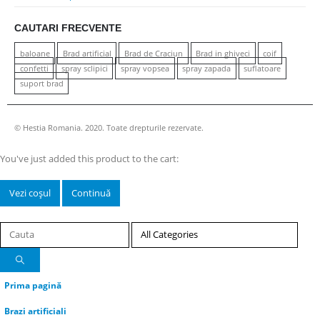
CAUTARI FRECVENTE
baloane
Brad artificial
Brad de Craciun
Brad in ghiveci
coif
confetti
spray sclipici
spray vopsea
spray zapada
suflatoare
suport brad
© Hestia Romania. 2020. Toate drepturile rezervate.
You've just added this product to the cart:
Vezi coșul
Continuă
Prima pagină
Brazi artificiali