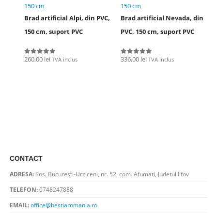
150 cm
150 cm
Brad artificial Alpi, din PVC,
Brad artificial Nevada, din
150 cm, suport PVC
PVC, 150 cm, suport PVC
260,00
lei
336,00
lei
TVA inclus
TVA inclus
0
out of 5
0
out of 5
CONTACT
ADRESA:
Sos. Bucuresti-Urziceni, nr. 52, com. Afumati, Judetul Ilfov
TELEFON:
0748247888
EMAIL:
office@hestiaromania.ro