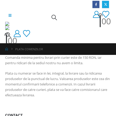
0
0
0
0
PLATA COMENZILOR
Comanda minima pentru livrari prin curier este de 150 RON, iar
pentru ridicari de la sediul nostru nu avem o limita.
Plata cu numerar se face in lei, integral, la livrare sau la ridicarea
produselor de la punctual de lucru. Valoarea produselor este cea din
momentul confirmarii telefonice a comenzii. In cazul livrarii
produselor de catre curieri, plata se va face catre comisionarul care
efectueaza livrarea.
CONTACT