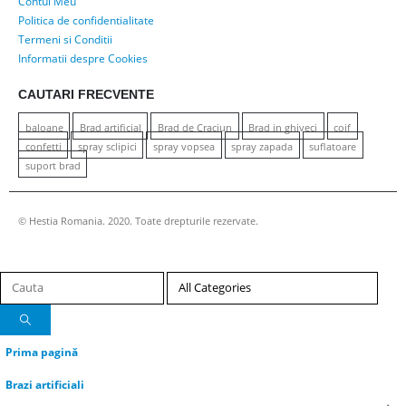
Contul Meu
Politica de confidentialitate
Termeni si Conditii
Informatii despre Cookies
CAUTARI FRECVENTE
baloane
Brad artificial
Brad de Craciun
Brad in ghiveci
coif
confetti
spray sclipici
spray vopsea
spray zapada
suflatoare
suport brad
© Hestia Romania. 2020. Toate drepturile rezervate.
Prima pagină
Brazi artificiali