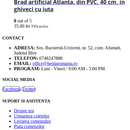
Brad artificial Atlanta, din PVC, 40 cm, in
ghiveci cu iuta
0
out of 5
35,00
lei
TVA inclus
CONTACT
ADRESA:
Sos. Bucuresti-Urziceni, nr. 52, com. Afumati,
Judetul Ilfov
TELEFON:
0748247888
EMAIL:
office@hestiaromania.ro
PROGRAM:
Luni - Vineri / 9:00 AM - 5:00 PM
SOCIAL MEDIA
Facebook
Twitter
SUPORT SI ASISTENTA
Despre noi
Urmarirea coletelor
Livrarea comenzilor
Plata comenzilor