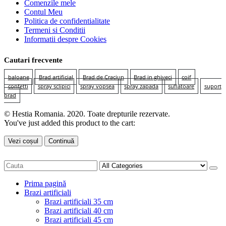
Comenzile mele
Contul Meu
Politica de confidentialitate
Termeni si Conditii
Informatii despre Cookies
Cautari frecvente
baloane
Brad artificial
Brad de Craciun
Brad in ghiveci
coif
confetti
spray sclipici
spray vopsea
spray zapada
suflatoare
suport
brad
© Hestia Romania. 2020. Toate drepturile rezervate.
You've just added this product to the cart:
Vezi coșul
Continuă
Prima pagină
Brazi artificiali
Brazi artificiali 35 cm
Brazi artificiali 40 cm
Brazi artificiali 45 cm