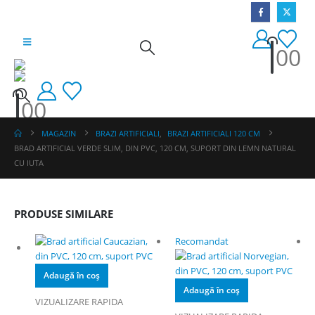
0
0
0
0
MAGAZIN
BRAZI ARTIFICIALI
,
BRAZI ARTIFICIALI 120 CM
BRAD ARTIFICIAL VERDE SLIM, DIN PVC, 120 CM, SUPORT DIN LEMN NATURAL
CU IUTA
PRODUSE SIMILARE
Recomandat
Adaugă în coș
Adaugă în coș
VIZUALIZARE RAPIDA