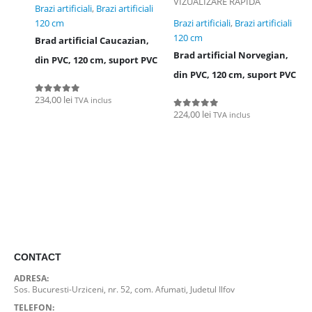
VIZUALIZARE RAPIDA
Brazi artificiali
,
Brazi artificiali
120 cm
Brazi artificiali
,
Brazi artificiali
120 cm
Brad artificial Caucazian,
Brad artificial Norvegian,
din PVC, 120 cm, suport PVC
din PVC, 120 cm, suport PVC
234,00
lei
TVA inclus
0
out of 5
224,00
lei
TVA inclus
0
out of 5
CONTACT
ADRESA:
Sos. Bucuresti-Urziceni, nr. 52, com. Afumati, Judetul Ilfov
TELEFON: