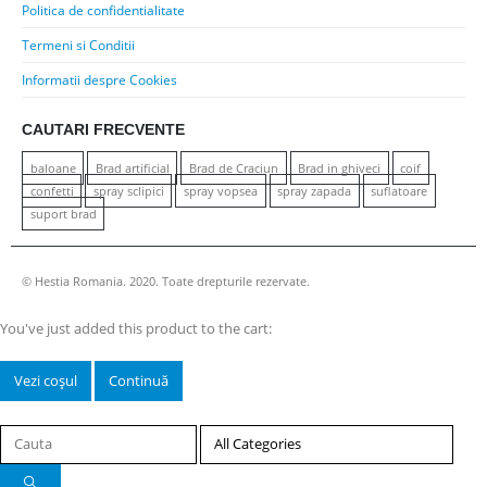
Politica de confidentialitate
Termeni si Conditii
Informatii despre Cookies
CAUTARI FRECVENTE
baloane
Brad artificial
Brad de Craciun
Brad in ghiveci
coif
confetti
spray sclipici
spray vopsea
spray zapada
suflatoare
suport brad
© Hestia Romania. 2020. Toate drepturile rezervate.
You've just added this product to the cart:
Vezi coșul
Continuă