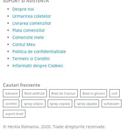
SUPORT SI ASISTENTA
Despre noi
Urmarirea coletelor
Livrarea comenzilor
Plata comenzilor
Comenzile mele
Contul Meu
Politica de confidentialitate
Termeni si Conditii
Informatii despre Cookies
Cautari frecvente
baloane
Brad artificial
Brad de Craciun
Brad in ghiveci
coif
confetti
spray sclipici
spray vopsea
spray zapada
suflatoare
suport brad
© Hestia Romania. 2020. Toate drepturile rezervate.