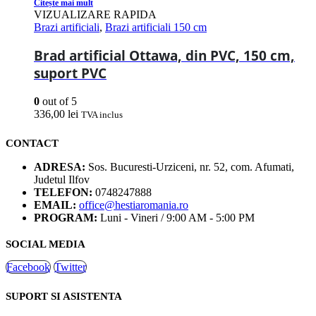
Citește mai mult
VIZUALIZARE RAPIDA
Brazi artificiali
,
Brazi artificiali 150 cm
Brad artificial Ottawa, din PVC, 150 cm,
suport PVC
0
out of 5
336,00
lei
TVA inclus
CONTACT
ADRESA:
Sos. Bucuresti-Urziceni, nr. 52, com. Afumati,
Judetul Ilfov
TELEFON:
0748247888
EMAIL:
office@hestiaromania.ro
PROGRAM:
Luni - Vineri / 9:00 AM - 5:00 PM
SOCIAL MEDIA
Facebook
Twitter
SUPORT SI ASISTENTA