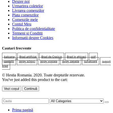
Despre noi
Urmarirea coletelor
Livrarea comenzilor
Plata comenzilor
Comenzile mele
Contul Meu
Politica de confidentialitate
Termeni si Conditii
Informatii despre Cookies
Cautari frecvente
baloane
Brad artificial
Brad de Craciun
Brad in ghiveci
coif
confetti
spray sclipici
spray vopsea
spray zapada
suflatoare
suport
brad
© Hestia Romania. 2020. Toate drepturile rezervate.
You've just added this product to the cart:
Vezi coșul
Continuă
Prima pagină