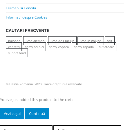
Termeni si Conditii
Informatii despre Cookies
CAUTARI FRECVENTE
baloane
Brad artificial
Brad de Craciun
Brad in ghiveci
coif
confetti
spray sclipici
spray vopsea
spray zapada
suflatoare
suport brad
© Hestia Romania. 2020. Toate drepturile rezervate.
You've just added this product to the cart:
Vezi coșul
Continuă