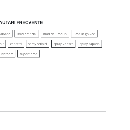
AUTARI FRECVENTE
aloane
Brad artificial
Brad de Craciun
Brad in ghiveci
oif
confetti
spray sclipici
spray vopsea
spray zapada
uflatoare
suport brad