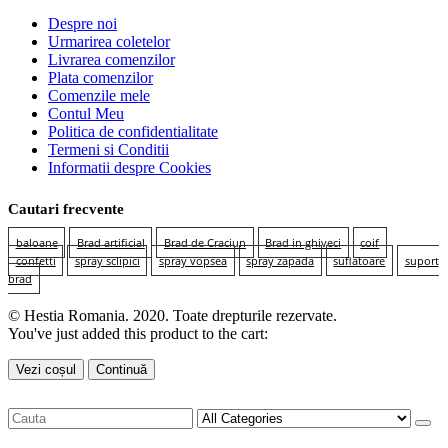
Despre noi
Urmarirea coletelor
Livrarea comenzilor
Plata comenzilor
Comenzile mele
Contul Meu
Politica de confidentialitate
Termeni si Conditii
Informatii despre Cookies
Cautari frecvente
baloane
Brad artificial
Brad de Craciun
Brad in ghiveci
coif
confetti
spray sclipici
spray vopsea
spray zapada
suflatoare
suport
brad
© Hestia Romania. 2020. Toate drepturile rezervate.
You've just added this product to the cart:
Vezi coșul
Continuă