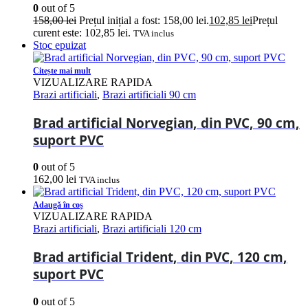
0
out of 5
158,00
lei
Prețul inițial a fost: 158,00 lei.
102,85
lei
Prețul
curent este: 102,85 lei.
TVA inclus
Stoc epuizat
Citește mai mult
VIZUALIZARE RAPIDA
Brazi artificiali
,
Brazi artificiali 90 cm
Brad artificial Norvegian, din PVC, 90 cm,
suport PVC
0
out of 5
162,00
lei
TVA inclus
Adaugă în coș
VIZUALIZARE RAPIDA
Brazi artificiali
,
Brazi artificiali 120 cm
Brad artificial Trident, din PVC, 120 cm,
suport PVC
0
out of 5