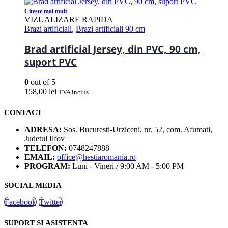
Citește mai mult
VIZUALIZARE RAPIDA
Brazi artificiali
,
Brazi artificiali 90 cm
Brad artificial Jersey, din PVC, 90 cm,
suport PVC
0
out of 5
158,00
lei
TVA inclus
CONTACT
ADRESA:
Sos. Bucuresti-Urziceni, nr. 52, com. Afumati,
Judetul Ilfov
TELEFON:
0748247888
EMAIL:
office@hestiaromania.ro
PROGRAM:
Luni - Vineri / 9:00 AM - 5:00 PM
SOCIAL MEDIA
Facebook
Twitter
SUPORT SI ASISTENTA