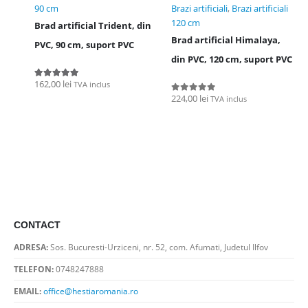
90 cm
Brazi artificiali
,
Brazi artificiali
120 cm
Brad artificial Trident, din
Brad artificial Himalaya,
PVC, 90 cm, suport PVC
din PVC, 120 cm, suport PVC
162,00
lei
TVA inclus
5.00
out of 5
224,00
lei
TVA inclus
0
out of 5
CONTACT
ADRESA:
Sos. Bucuresti-Urziceni, nr. 52, com. Afumati, Judetul Ilfov
TELEFON:
0748247888
EMAIL:
office@hestiaromania.ro