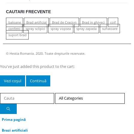
CAUTARI FRECVENTE
baloane
Brad artificial
Brad de Craciun
Brad in ghiveci
coif
confetti
spray sclipici
spray vopsea
spray zapada
suflatoare
suport brad
© Hestia Romania. 2020. Toate drepturile rezervate.
You've just added this product to the cart:
Vezi coșul
Continuă
Prima pagină
Brazi artificiali