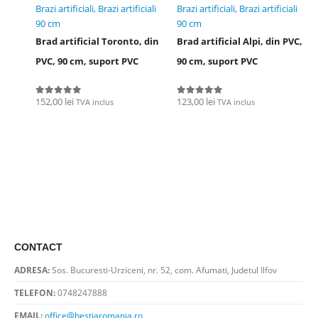
Brazi artificiali
,
Brazi artificiali
Brazi artificiali
,
Brazi artificiali
90 cm
90 cm
Brad artificial Toronto, din
Brad artificial Alpi, din PVC,
PVC, 90 cm, suport PVC
90 cm, suport PVC
152,00
lei
123,00
lei
TVA inclus
TVA inclus
0
out of 5
0
out of 5
CONTACT
ADRESA:
Sos. Bucuresti-Urziceni, nr. 52, com. Afumati, Judetul Ilfov
TELEFON:
0748247888
EMAIL:
office@hestiaromania.ro