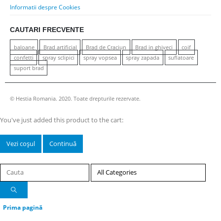
Informatii despre Cookies
CAUTARI FRECVENTE
baloane
Brad artificial
Brad de Craciun
Brad in ghiveci
coif
confetti
spray sclipici
spray vopsea
spray zapada
suflatoare
suport brad
© Hestia Romania. 2020. Toate drepturile rezervate.
You've just added this product to the cart:
Vezi coșul
Continuă
Prima pagină