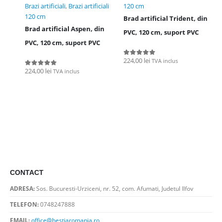
Brazi artificiali
,
Brazi artificiali
120 cm
120 cm
Brad artificial Trident, din
Brad artificial Aspen, din
PVC, 120 cm, suport PVC
PVC, 120 cm, suport PVC
224,00
lei
TVA inclus
0
out of 5
224,00
lei
TVA inclus
0
out of 5
CONTACT
ADRESA:
Sos. Bucuresti-Urziceni, nr. 52, com. Afumati, Judetul Ilfov
TELEFON:
0748247888
EMAIL:
office@hestiaromania.ro