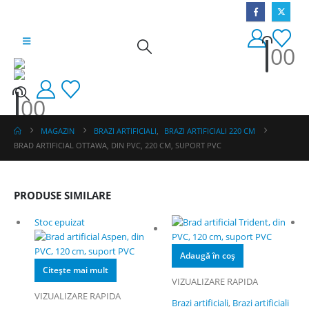
0
0
0
0
MAGAZIN
BRAZI ARTIFICIALI
,
BRAZI ARTIFICIALI 220 CM
BRAD ARTIFICIAL OTTAWA, DIN PVC, 220 CM, SUPORT PVC
PRODUSE SIMILARE
Stoc epuizat
Adaugă în coș
Citește mai mult
VIZUALIZARE RAPIDA
VIZUALIZARE RAPIDA
Brazi artificiali
,
Brazi artificiali