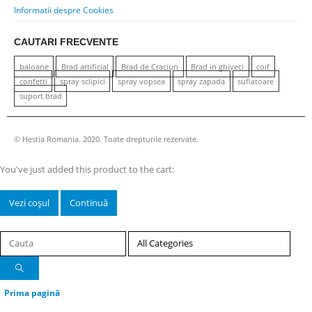
Informatii despre Cookies
CAUTARI FRECVENTE
baloane
Brad artificial
Brad de Craciun
Brad in ghiveci
coif
confetti
spray sclipici
spray vopsea
spray zapada
suflatoare
suport brad
© Hestia Romania. 2020. Toate drepturile rezervate.
You've just added this product to the cart:
Vezi coșul
Continuă
Prima pagină