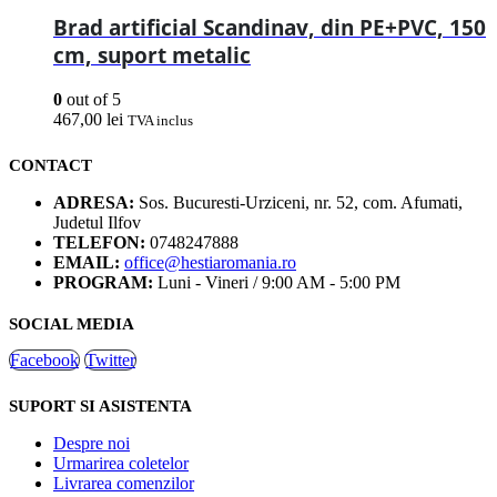
Brad artificial Scandinav, din PE+PVC, 150
cm, suport metalic
0
out of 5
467,00
lei
TVA inclus
CONTACT
ADRESA:
Sos. Bucuresti-Urziceni, nr. 52, com. Afumati,
Judetul Ilfov
TELEFON:
0748247888
EMAIL:
office@hestiaromania.ro
PROGRAM:
Luni - Vineri / 9:00 AM - 5:00 PM
SOCIAL MEDIA
Facebook
Twitter
SUPORT SI ASISTENTA
Despre noi
Urmarirea coletelor
Livrarea comenzilor