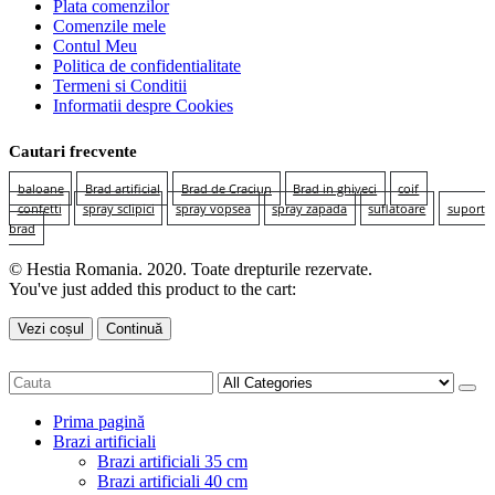
Plata comenzilor
Comenzile mele
Contul Meu
Politica de confidentialitate
Termeni si Conditii
Informatii despre Cookies
Cautari frecvente
baloane
Brad artificial
Brad de Craciun
Brad in ghiveci
coif
confetti
spray sclipici
spray vopsea
spray zapada
suflatoare
suport
brad
© Hestia Romania. 2020. Toate drepturile rezervate.
You've just added this product to the cart:
Vezi coșul
Continuă
Prima pagină
Brazi artificiali
Brazi artificiali 35 cm
Brazi artificiali 40 cm