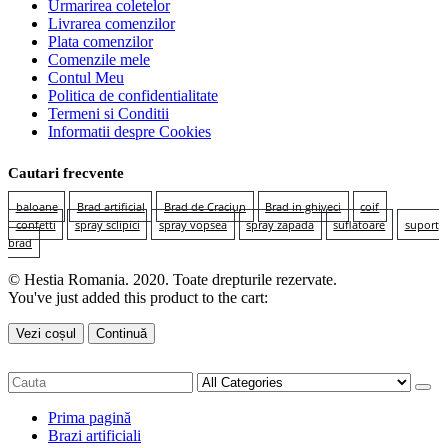
Urmarirea coletelor
Livrarea comenzilor
Plata comenzilor
Comenzile mele
Contul Meu
Politica de confidentialitate
Termeni si Conditii
Informatii despre Cookies
Cautari frecvente
baloane
Brad artificial
Brad de Craciun
Brad in ghiveci
coif
confetti
spray sclipici
spray vopsea
spray zapada
suflatoare
suport
brad
© Hestia Romania. 2020. Toate drepturile rezervate.
You've just added this product to the cart:
Vezi coșul
Continuă
Prima pagină
Brazi artificiali