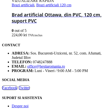
VIZUALIZARE RAPIDA
Brazi artificiali
,
Brazi artificiali 120 cm
Brad artificial Ottawa, din PVC, 120 cm,
suport PVC
0
out of 5
224,00
lei
TVA inclus
CONTACT
ADRESA:
Sos. Bucuresti-Urziceni, nr. 52, com. Afumati,
Judetul Ilfov
TELEFON:
0748247888
EMAIL:
office@hestiaromania.ro
PROGRAM:
Luni - Vineri / 9:00 AM - 5:00 PM
SOCIAL MEDIA
Facebook
Twitter
SUPORT SI ASISTENTA
Despre noi