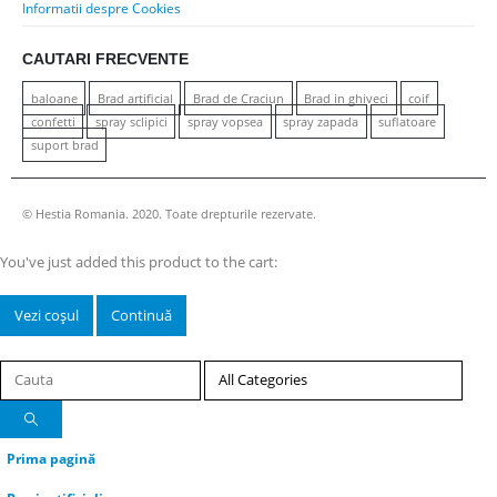
Informatii despre Cookies
CAUTARI FRECVENTE
baloane
Brad artificial
Brad de Craciun
Brad in ghiveci
coif
confetti
spray sclipici
spray vopsea
spray zapada
suflatoare
suport brad
© Hestia Romania. 2020. Toate drepturile rezervate.
You've just added this product to the cart:
Vezi coșul
Continuă
Prima pagină