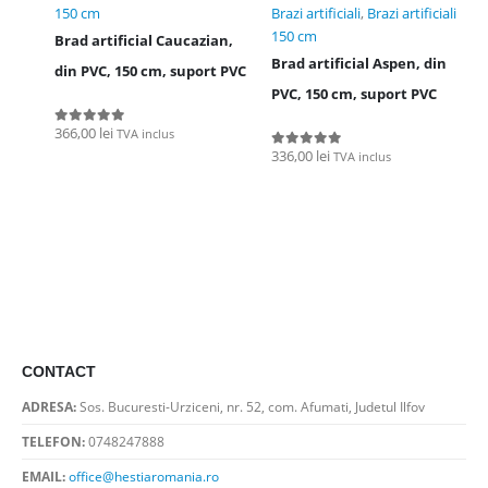
150 cm
Brazi artificiali
,
Brazi artificiali
150 cm
Brad artificial Caucazian,
Brad artificial Aspen, din
din PVC, 150 cm, suport PVC
PVC, 150 cm, suport PVC
366,00
lei
TVA inclus
0
out of 5
336,00
lei
TVA inclus
0
out of 5
CONTACT
ADRESA:
Sos. Bucuresti-Urziceni, nr. 52, com. Afumati, Judetul Ilfov
TELEFON:
0748247888
EMAIL:
office@hestiaromania.ro