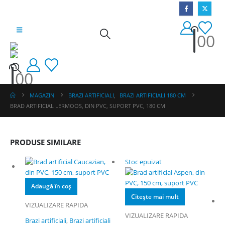
0
0
0
0
MAGAZIN
BRAZI ARTIFICIALI
,
BRAZI ARTIFICIALI 180 CM
BRAD ARTIFICIAL LERMOOS, DIN PVC, SUPORT PVC, 180 CM
PRODUSE SIMILARE
Stoc epuizat
Adaugă în coș
Citește mai mult
VIZUALIZARE RAPIDA
VIZUALIZARE RAPIDA
Brazi artificiali
,
Brazi artificiali