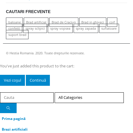
CAUTARI FRECVENTE
baloane
Brad artificial
Brad de Craciun
Brad in ghiveci
coif
confetti
spray sclipici
spray vopsea
spray zapada
suflatoare
suport brad
© Hestia Romania. 2020. Toate drepturile rezervate.
You've just added this product to the cart:
Vezi coșul
Continuă
Prima pagină
Brazi artificiali