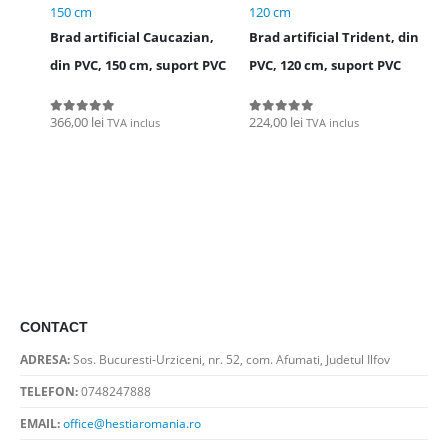
150 cm
120 cm
Brad artificial Caucazian,
Brad artificial Trident, din
din PVC, 150 cm, suport PVC
PVC, 120 cm, suport PVC
366,00
lei
224,00
lei
TVA inclus
TVA inclus
0
out of 5
0
out of 5
CONTACT
ADRESA:
Sos. Bucuresti-Urziceni, nr. 52, com. Afumati, Judetul Ilfov
TELEFON:
0748247888
EMAIL:
office@hestiaromania.ro