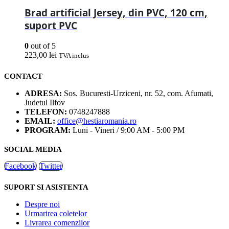
Brad artificial Jersey, din PVC, 120 cm,
suport PVC
0
out of 5
223,00
lei
TVA inclus
CONTACT
ADRESA:
Sos. Bucuresti-Urziceni, nr. 52, com. Afumati,
Judetul Ilfov
TELEFON:
0748247888
EMAIL:
office@hestiaromania.ro
PROGRAM:
Luni - Vineri / 9:00 AM - 5:00 PM
SOCIAL MEDIA
Facebook
Twitter
SUPORT SI ASISTENTA
Despre noi
Urmarirea coletelor
Livrarea comenzilor