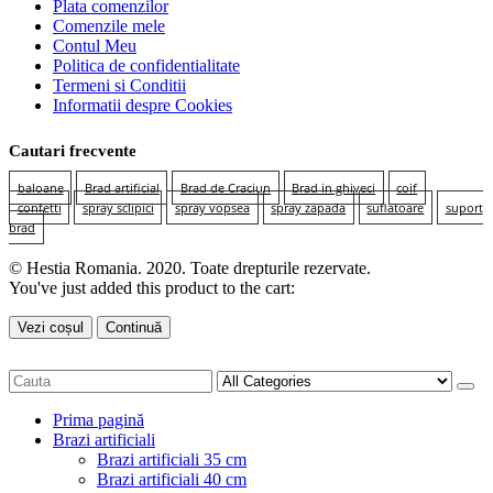
Plata comenzilor
Comenzile mele
Contul Meu
Politica de confidentialitate
Termeni si Conditii
Informatii despre Cookies
Cautari frecvente
baloane
Brad artificial
Brad de Craciun
Brad in ghiveci
coif
confetti
spray sclipici
spray vopsea
spray zapada
suflatoare
suport
brad
© Hestia Romania. 2020. Toate drepturile rezervate.
You've just added this product to the cart:
Vezi coșul
Continuă
Prima pagină
Brazi artificiali
Brazi artificiali 35 cm
Brazi artificiali 40 cm