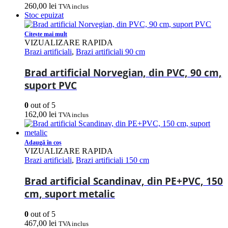
260,00
lei
TVA inclus
Stoc epuizat
Citește mai mult
VIZUALIZARE RAPIDA
Brazi artificiali
,
Brazi artificiali 90 cm
Brad artificial Norvegian, din PVC, 90 cm,
suport PVC
0
out of 5
162,00
lei
TVA inclus
Adaugă în coș
VIZUALIZARE RAPIDA
Brazi artificiali
,
Brazi artificiali 150 cm
Brad artificial Scandinav, din PE+PVC, 150
cm, suport metalic
0
out of 5
467,00
lei
TVA inclus