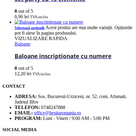
0
out of 5
6,96
lei
TVA inclus
Acest produs are mai multe variații. Opțiunile
Selectează opțiunile
pot fi alese în pagina produsului.
VIZUALIZARE RAPIDA
Baloane
Baloane inscriptionate cu numere
0
out of 5
12,20
lei
TVA inclus
CONTACT
ADRESA:
Sos. Bucuresti-Urziceni, nr. 52, com. Afumati,
Judetul Ilfov
TELEFON:
0748247888
EMAIL:
office@hestiaromania.ro
PROGRAM:
Luni - Vineri / 9:00 AM - 5:00 PM
SOCIAL MEDIA