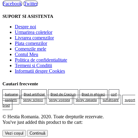
Facebook
Twitter
SUPORT SI ASISTENTA
Despre noi
Urmarirea coletelor
Livrarea comenzilor
Plata comenzilor
Comenzile mele
Contul Meu
Politica de confidentialitate
Termeni si Conditii
Informatii despre Cookies
Cautari frecvente
baloane
Brad artificial
Brad de Craciun
Brad in ghiveci
coif
confetti
spray sclipici
spray vopsea
spray zapada
suflatoare
suport
brad
© Hestia Romania. 2020. Toate drepturile rezervate.
You've just added this product to the cart:
Vezi coșul
Continuă