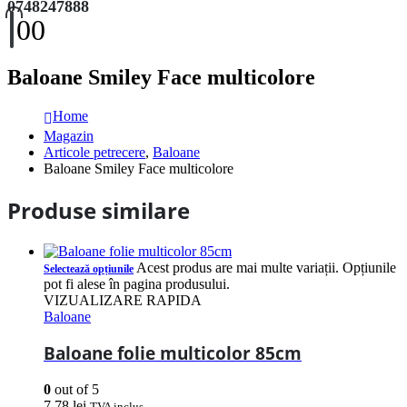
0748247888
0
0
Baloane Smiley Face multicolore
Home
Magazin
Articole petrecere
,
Baloane
Baloane Smiley Face multicolore
Produse similare
Acest produs are mai multe variații. Opțiunile
Selectează opțiunile
pot fi alese în pagina produsului.
VIZUALIZARE RAPIDA
Baloane
Baloane folie multicolor 85cm
0
out of 5
7,78
lei
TVA inclus