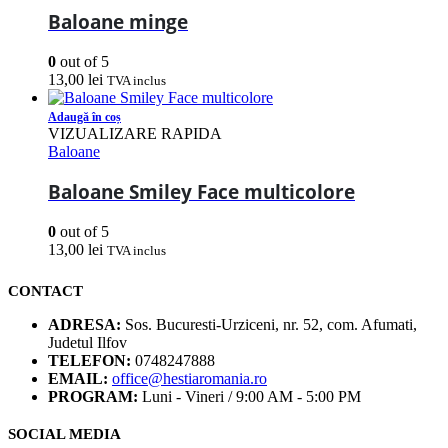
Baloane minge
0
out of 5
13,00
lei
TVA inclus
Adaugă în coș
VIZUALIZARE RAPIDA
Baloane
Baloane Smiley Face multicolore
0
out of 5
13,00
lei
TVA inclus
CONTACT
ADRESA:
Sos. Bucuresti-Urziceni, nr. 52, com. Afumati,
Judetul Ilfov
TELEFON:
0748247888
EMAIL:
office@hestiaromania.ro
PROGRAM:
Luni - Vineri / 9:00 AM - 5:00 PM
SOCIAL MEDIA