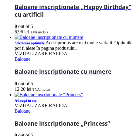
Baloane inscriptionate „Happy Birthday”
cu artificii
0
out of 5
6,96
lei
TVA inclus
Acest produs are mai multe variații. Opțiunile
Selectează opțiunile
pot fi alese în pagina produsului.
VIZUALIZARE RAPIDA
Baloane
Baloane inscriptionate cu numere
0
out of 5
12,20
lei
TVA inclus
Adaugă în coș
VIZUALIZARE RAPIDA
Baloane
Baloane inscriptionate „Princess”
0
out of 5