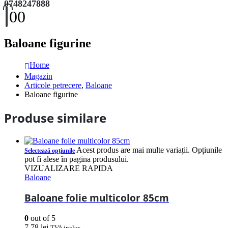
0748247888
0
0
Baloane figurine
Home
Magazin
Articole petrecere
,
Baloane
Baloane figurine
Produse similare
Acest produs are mai multe variații. Opțiunile
Selectează opțiunile
pot fi alese în pagina produsului.
VIZUALIZARE RAPIDA
Baloane
Baloane folie multicolor 85cm
0
out of 5
7,78
lei
TVA inclus