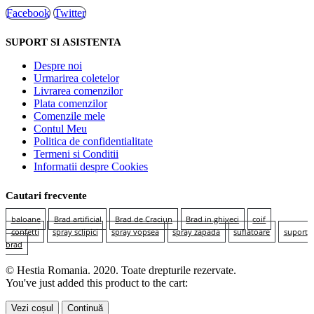
Facebook
Twitter
SUPORT SI ASISTENTA
Despre noi
Urmarirea coletelor
Livrarea comenzilor
Plata comenzilor
Comenzile mele
Contul Meu
Politica de confidentialitate
Termeni si Conditii
Informatii despre Cookies
Cautari frecvente
baloane
Brad artificial
Brad de Craciun
Brad in ghiveci
coif
confetti
spray sclipici
spray vopsea
spray zapada
suflatoare
suport
brad
© Hestia Romania. 2020. Toate drepturile rezervate.
You've just added this product to the cart:
Vezi coșul
Continuă