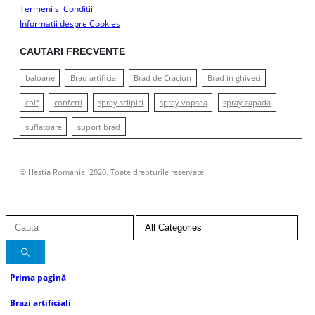
Termeni si Conditii
Informatii despre Cookies
CAUTARI FRECVENTE
baloane
Brad artificial
Brad de Craciun
Brad in ghiveci
coif
confetti
spray sclipici
spray vopsea
spray zapada
suflatoare
suport brad
© Hestia Romania. 2020. Toate drepturile rezervate.
Prima pagină
Brazi artificiali