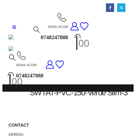
SUNA ACUM
0748247888
0
0
SUNA ACUM
0748247888
0
0
SWTAT-PVC-150-Verde Slim-3
SWTAT-PVC-150-VERDE SLIM-3
CONTACT
ADRESA: