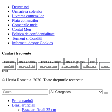
Despre noi
Urmarirea coletelor
Livrarea comenzilor
Plata comenzilor
Comenzile mele
Contul Meu
Politica de confidentialitate
Termeni si Conditii
Informatii despre Cookies
Cautari frecvente
baloane
Brad artificial
Brad de Craciun
Brad in ghiveci
coif
confetti
spray sclipici
spray vopsea
spray zapada
suflatoare
suport
brad
© Hestia Romania. 2020. Toate drepturile rezervate.
Prima pagină
Brazi artificiali
Brazi artificiali 35 cm