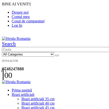
BINE AI VENIT!
|
Despre noi
Contul meu
Cosul de cumparaturi
Log In
|
Search
SUNA ACUM
0748247888
0
0
Prima pagină
Brazi artificiali
Brazi artificiali 35 cm
Brazi artificiali 40 cm
Brazi artificiali 45 cm