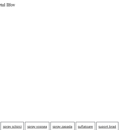
tul Ilfov
spray sclipici
spray vopsea
spray zapada
suflatoare
suport brad