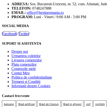
ADRESA:
Sos. Bucuresti-Urziceni, nr. 52, com. Afumati, Jude
TELEFON:
0748247888
EMAIL:
office@hestiaromania.ro
PROGRAM:
Luni - Vineri / 9:00 AM - 5:00 PM
SOCIAL MEDIA
Facebook
Twitter
SUPORT SI ASISTENTA
Despre noi
Urmarirea coletelor
Livrarea comenzilor
Plata comenzilor
Comenzile mele
Contul Meu
Politica de confidentialitate
Termeni si Conditii
Informatii despre Cookies
Cautari frecvente
baloane
Brad artificial
Brad de Craciun
Brad in ghiveci
coif
confetti