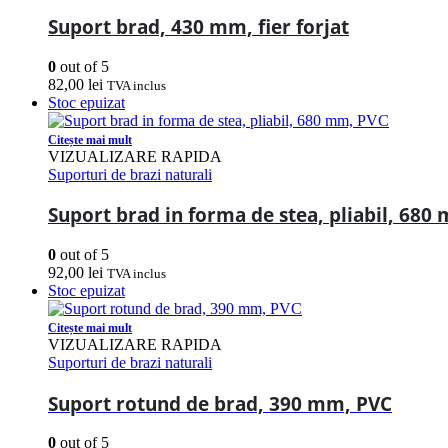
Suport brad, 430 mm, fier forjat
0
out of 5
82,00
lei
TVA inclus
Stoc epuizat
Citește mai mult
VIZUALIZARE RAPIDA
Suporturi de brazi naturali
Suport brad in forma de stea, pliabil, 680
0
out of 5
92,00
lei
TVA inclus
Stoc epuizat
Citește mai mult
VIZUALIZARE RAPIDA
Suporturi de brazi naturali
Suport rotund de brad, 390 mm, PVC
0
out of 5