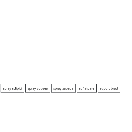
spray sclipici
spray vopsea
spray zapada
suflatoare
suport brad