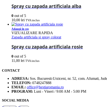
Spray cu zapada artificiala alba
0
out of 5
10,00
lei
TVA inclus
Adaugă în coș
VIZUALIZARE RAPIDA
Zapada artificiala si spray colorat
Spray cu zapada artificiala rosie
0
out of 5
11,00
lei
TVA inclus
CONTACT
ADRESA:
Sos. Bucuresti-Urziceni, nr. 52, com. Afumati, Jude
TELEFON:
0748247888
EMAIL:
office@hestiaromania.ro
PROGRAM:
Luni - Vineri / 9:00 AM - 5:00 PM
SOCIAL MEDIA