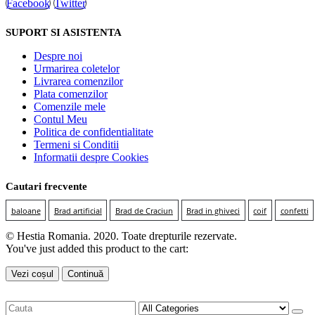
Facebook
Twitter
SUPORT SI ASISTENTA
Despre noi
Urmarirea coletelor
Livrarea comenzilor
Plata comenzilor
Comenzile mele
Contul Meu
Politica de confidentialitate
Termeni si Conditii
Informatii despre Cookies
Cautari frecvente
baloane
Brad artificial
Brad de Craciun
Brad in ghiveci
coif
confetti
© Hestia Romania. 2020. Toate drepturile rezervate.
You've just added this product to the cart:
Vezi coșul
Continuă