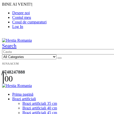
BINE AI VENIT!
|
Despre noi
Contul meu
Cosul de cumparaturi
Log In
|
Search
SUNA ACUM
0748247888
0
0
Prima pagină
Brazi artificiali
Brazi artificiali 35 cm
Brazi artificiali 40 cm
Brazi artificiali 45 cm