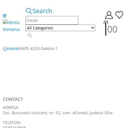
Search
0
0
Home
MAPE-4250-Dakota-1
CONTACT
ADRESA:
Sos. Bucuresti-Urziceni, nr. 52, com. Afumati, Judetul Ilfov
TELEFON:
0748247888