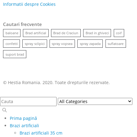
Informatii despre Cookies
Cautari frecvente
baloane
Brad artificial
Brad de Craciun
Brad in ghiveci
coif
confetti
spray sclipici
spray vopsea
spray zapada
suflatoare
suport brad
© Hestia Romania. 2020. Toate drepturile rezervate.
Prima pagină
Brazi artificiali
Brazi artificiali 35 cm