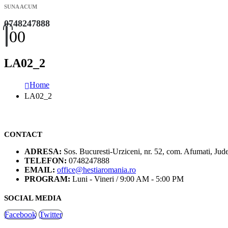
SUNA ACUM
0748247888
0
0
LA02_2
Home
LA02_2
CONTACT
ADRESA:
Sos. Bucuresti-Urziceni, nr. 52, com. Afumati, Jude
TELEFON:
0748247888
EMAIL:
office@hestiaromania.ro
PROGRAM:
Luni - Vineri / 9:00 AM - 5:00 PM
SOCIAL MEDIA
Facebook
Twitter