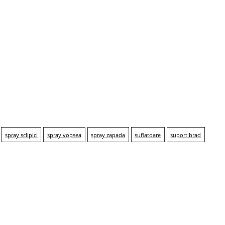
spray sclipici
spray vopsea
spray zapada
suflatoare
suport brad