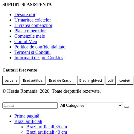
SUPORT SI ASISTENTA
Despre noi
Urmarirea coletelor
Livrarea comenzilor
Plata comenzilor
Comenzile mele
Contul Meu
Politica de confidentialitate
Termeni si Conditii
Informatii despre Cookies
Cautari frecvente
baloane
Brad artificial
Brad de Craciun
Brad in ghiveci
coif
confetti
© Hestia Romania. 2020. Toate drepturile rezervate.
Prima pagină
Brazi artificiali
Brazi artificiali 35 cm
Brazi artificiali 40 cm