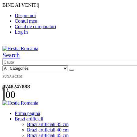
BINE AI VENIT!
|
Despre noi
Contul meu
Cosul de cumparaturi
Log In
|
Search
SUNA ACUM
0748247888
0
0
Prima pagină
Brazi artificiali
Brazi artificiali 35 cm
Brazi artificiali 40 cm
Brazi artificiali 45 cm