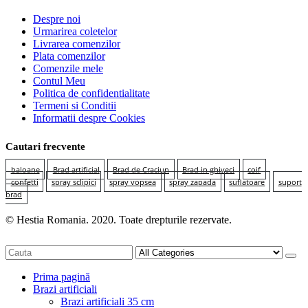
Despre noi
Urmarirea coletelor
Livrarea comenzilor
Plata comenzilor
Comenzile mele
Contul Meu
Politica de confidentialitate
Termeni si Conditii
Informatii despre Cookies
Cautari frecvente
baloane
Brad artificial
Brad de Craciun
Brad in ghiveci
coif
confetti
spray sclipici
spray vopsea
spray zapada
suflatoare
suport
brad
© Hestia Romania. 2020. Toate drepturile rezervate.
Prima pagină
Brazi artificiali
Brazi artificiali 35 cm