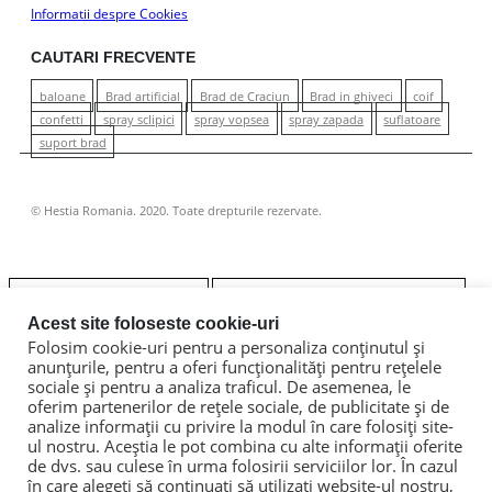
Informatii despre Cookies
CAUTARI FRECVENTE
baloane
Brad artificial
Brad de Craciun
Brad in ghiveci
coif
confetti
spray sclipici
spray vopsea
spray zapada
suflatoare
suport brad
© Hestia Romania. 2020. Toate drepturile rezervate.
Acest site foloseste cookie-uri
Folosim cookie-uri pentru a personaliza conținutul și
anunțurile, pentru a oferi funcționalități pentru rețelele
Prima pagină
sociale și pentru a analiza traficul. De asemenea, le
oferim partenerilor de rețele sociale, de publicitate și de
Brazi artificiali
analize informații cu privire la modul în care folosiți site-
ul nostru. Aceștia le pot combina cu alte informații oferite
Suporturi de brazi
de dvs. sau culese în urma folosirii serviciilor lor. În cazul
în care alegeți să continuați să utilizați website-ul nostru,