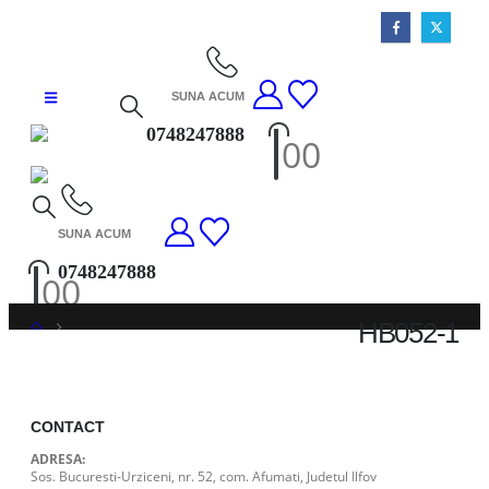
SUNA ACUM
0748247888
0
0
SUNA ACUM
0748247888
0
0
HB052-1
HB052-1
CONTACT
ADRESA:
Sos. Bucuresti-Urziceni, nr. 52, com. Afumati, Judetul Ilfov