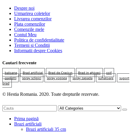
Despre noi
Urmarirea coletelor
Livrarea comenzilor
Plata comenzilor
Comenzile mele
Contul Meu
Politica de confidentialitate
Termeni si Conditii
Informatii despre Cookies
Cautari frecvente
baloane
Brad artificial
Brad de Craciun
Brad in ghiveci
coif
confetti
spray sclipici
spray vopsea
spray zapada
suflatoare
suport
brad
© Hestia Romania. 2020. Toate drepturile rezervate.
Prima pagină
Brazi artificiali
Brazi artificiali 35 cm