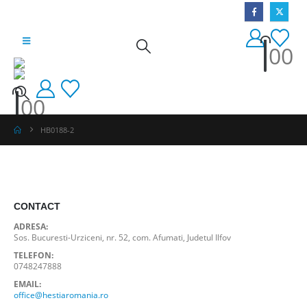
0
0
0
0
HB0188-2
CONTACT
ADRESA:
Sos. Bucuresti-Urziceni, nr. 52, com. Afumati, Judetul Ilfov
TELEFON:
0748247888
EMAIL:
office@hestiaromania.ro