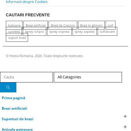
Informatii despre Cookies
CAUTARI FRECVENTE
baloane
Brad artificial
Brad de Craciun
Brad in ghiveci
coif
confetti
spray sclipici
spray vopsea
spray zapada
suflatoare
suport brad
© Hestia Romania. 2020. Toate drepturile rezervate.
Prima pagină
Brazi artificiali
Suporturi de brazi
Articole petrecere