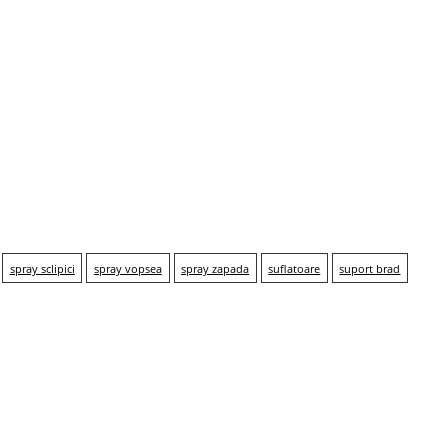
spray sclipici
spray vopsea
spray zapada
suflatoare
suport brad