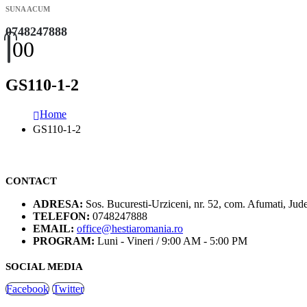
SUNA ACUM
0748247888
0
0
GS110-1-2
Home
GS110-1-2
CONTACT
ADRESA:
Sos. Bucuresti-Urziceni, nr. 52, com. Afumati, Jude
TELEFON:
0748247888
EMAIL:
office@hestiaromania.ro
PROGRAM:
Luni - Vineri / 9:00 AM - 5:00 PM
SOCIAL MEDIA
Facebook
Twitter