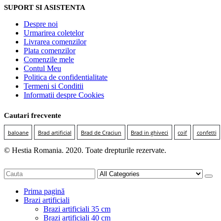
SUPORT SI ASISTENTA
Despre noi
Urmarirea coletelor
Livrarea comenzilor
Plata comenzilor
Comenzile mele
Contul Meu
Politica de confidentialitate
Termeni si Conditii
Informatii despre Cookies
Cautari frecvente
baloane
Brad artificial
Brad de Craciun
Brad in ghiveci
coif
confetti
© Hestia Romania. 2020. Toate drepturile rezervate.
Prima pagină
Brazi artificiali
Brazi artificiali 35 cm
Brazi artificiali 40 cm