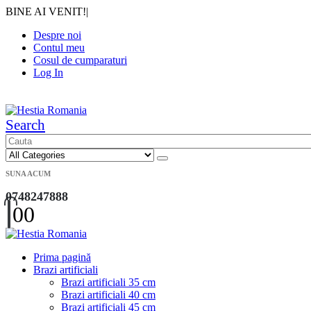
BINE AI VENIT!
|
Despre noi
Contul meu
Cosul de cumparaturi
Log In
|
Search
SUNA ACUM
0748247888
0
0
Prima pagină
Brazi artificiali
Brazi artificiali 35 cm
Brazi artificiali 40 cm
Brazi artificiali 45 cm