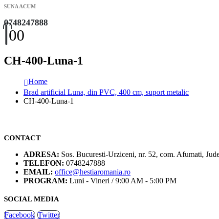
SUNA ACUM
0748247888
0
0
CH-400-Luna-1
Home
Brad artificial Luna, din PVC, 400 cm, suport metalic
CH-400-Luna-1
CONTACT
ADRESA:
Sos. Bucuresti-Urziceni, nr. 52, com. Afumati, Jude
TELEFON:
0748247888
EMAIL:
office@hestiaromania.ro
PROGRAM:
Luni - Vineri / 9:00 AM - 5:00 PM
SOCIAL MEDIA
Facebook
Twitter