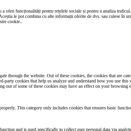
a oferi funcționalități pentru rețelele sociale și pentru a analiza traficul
Aceștia le pot combina cu alte informații oferite de dvs. sau culese în urma
stre cookie..
te through the website. Out of these cookies, the cookies that are cate
hird-party cookies that help us analyze and understand how you use this
ting out of some of these cookies may have an effect on your browsing 
properly. This category only includes cookies that ensures basic functio
function and is used specifically to collect user personal data via anal