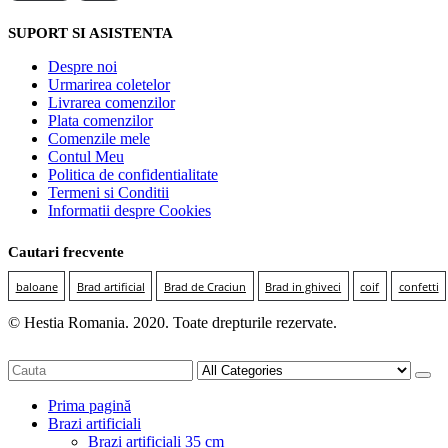
SUPORT SI ASISTENTA
Despre noi
Urmarirea coletelor
Livrarea comenzilor
Plata comenzilor
Comenzile mele
Contul Meu
Politica de confidentialitate
Termeni si Conditii
Informatii despre Cookies
Cautari frecvente
baloane
Brad artificial
Brad de Craciun
Brad in ghiveci
coif
confetti
© Hestia Romania. 2020. Toate drepturile rezervate.
Prima pagină
Brazi artificiali
Brazi artificiali 35 cm