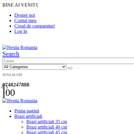
BINE AI VENIT!
|
Despre noi
Contul meu
Cosul de cumparaturi
Log In
|
Search
SUNA ACUM
0748247888
0
0
Prima pagină
Brazi artificiali
Brazi artificiali 35 cm
Brazi artificiali 40 cm
Brazi artificiali 45 cm