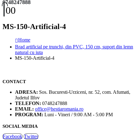
0748247888
0
0
MS-150-Artificial-4
Home
Brad artificial pe trunchi, din PVC, 150 cm, suport din lemn
natural cu iuta
MS-150-Artificial-4
CONTACT
ADRESA:
Sos. Bucuresti-Urziceni, nr. 52, com. Afumati,
Judetul Ilfov
TELEFON:
0748247888
EMAIL:
office@hestiaromania.ro
PROGRAM:
Luni - Vineri / 9:00 AM - 5:00 PM
SOCIAL MEDIA
Facebook
Twitter