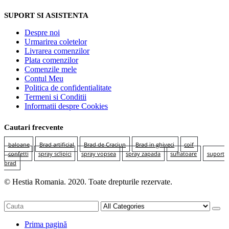
SUPORT SI ASISTENTA
Despre noi
Urmarirea coletelor
Livrarea comenzilor
Plata comenzilor
Comenzile mele
Contul Meu
Politica de confidentialitate
Termeni si Conditii
Informatii despre Cookies
Cautari frecvente
baloane
Brad artificial
Brad de Craciun
Brad in ghiveci
coif
confetti
spray sclipici
spray vopsea
spray zapada
suflatoare
suport
brad
© Hestia Romania. 2020. Toate drepturile rezervate.
Prima pagină