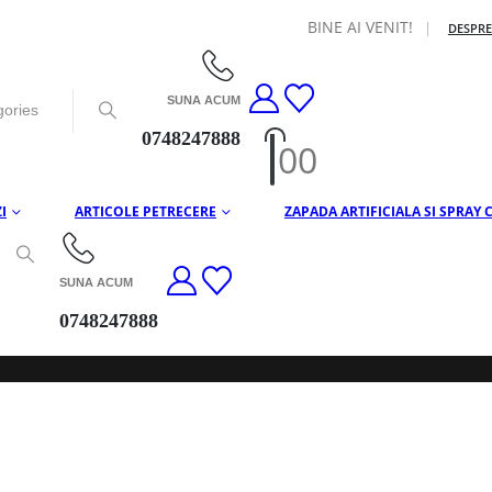
BINE AI VENIT!
|
DESPRE
SUNA ACUM
0748247888
0
0
I
ARTICOLE PETRECERE
ZAPADA ARTIFICIALA SI SPRAY
SUNA ACUM
0748247888