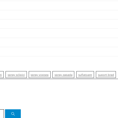
ti
spray sclipici
spray vopsea
spray zapada
suflatoare
suport brad