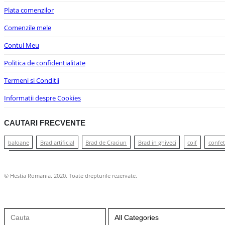
Plata comenzilor
Comenzile mele
Contul Meu
Politica de confidentialitate
Termeni si Conditii
Informatii despre Cookies
CAUTARI FRECVENTE
baloane
Brad artificial
Brad de Craciun
Brad in ghiveci
coif
confet
© Hestia Romania. 2020. Toate drepturile rezervate.