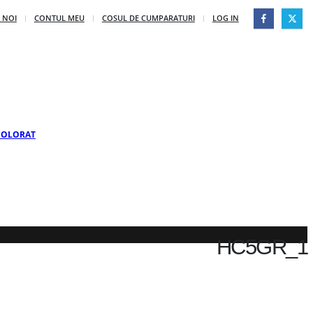
|
 NOI
CONTUL MEU
COSUL DE CUMPARATURI
LOG IN
 COLORAT
HC5GR_1