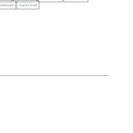
uflatoare
suport brad