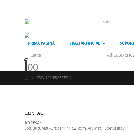
PRIMA PAGINĂ
BRAZI ARTIFICIALI
SUPORT
0
0
CSW-100-FROSTED-2
CONTACT
ADRESA:
Sos. Bucuresti-Urziceni, nr. 52, com. Afumati, Judetul Ilfov