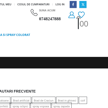
|
TUL MEU
COSUL DE CUMPARATURI
LOG IN
SUNA ACUM
0748247888
0
0
LA SI SPRAY COLORAT
AUTARI FRECVENTE
aloane
Brad artificial
Brad de Craciun
Brad in ghiveci
coif
onfetti
spray sclipici
spray vopsea
spray zapada